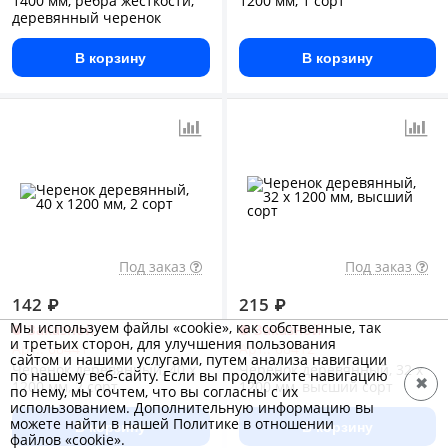
1400 мм, ребра жесткости,
1200 мм, 1 сорт
деревянный черенок
В корзину
В корзину
Под заказ
Под заказ
142
₽
215
₽
Мы используем файлы «cookie», как собственные, так
Заказной
Заказной
и третьих сторон, для улучшения пользования
Арт.: 68441
Арт.: 68412
сайтом и нашими услугами, путем анализа навигации
Черенок деревянный, 40 х
Черенок деревянный, 32 х
по нашему веб-сайту. Если вы продолжите навигацию
✖
1200 мм, 2 сорт
1200 мм, высший сорт
по нему, мы сочтем, что вы согласны с их
использованием. Дополнительную информацию вы
можете найти в нашей Политике в отношении
В корзину
В корзину
файлов «cookie».