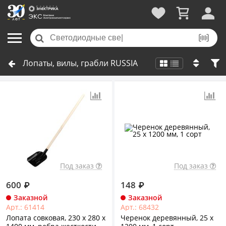
Лопаты, вилы, грабли RUSSIA
Под заказ
Под заказ
600
₽
148
₽
Заказной
Заказной
Арт.: 61414
Арт.: 68432
Лопата совковая, 230 х 280 х
Черенок деревянный, 25 х