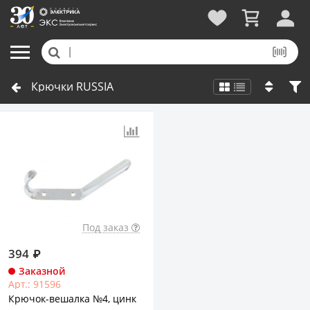
Крючки RUSSIA
Под заказ
394
₽
Заказной
Арт.: 91596
Крючок-вешалка №4, цинк