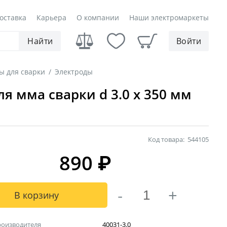
оставка
Карьера
О компании
Наши электромаркеты
Найти
Войти
ы для сварки
/
Электроды
 мма сварки d 3.0 х 350 мм
Код товара:
544105
890
₽
-
+
В корзину
роизводителя
40031-3.0