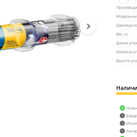
Производи
Модельны
Единица и
Вес, кг
Длина упа
Ширина уп
Высота уп
Налич
Ново
Берд
Иски
Анга