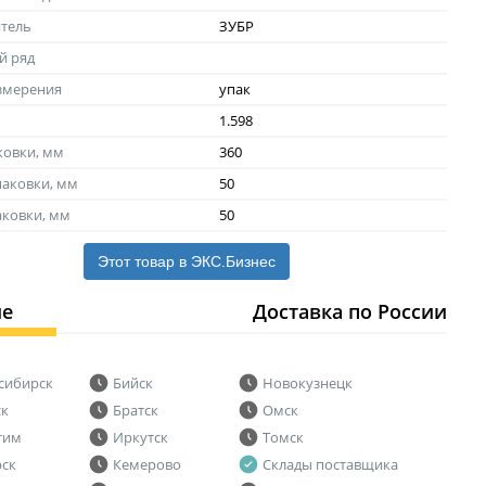
тель
ЗУБР
й ряд
змерения
упак
1.598
ковки, мм
360
аковки, мм
50
аковки, мм
50
Этот товар в ЭКС.Бизнес
ие
Доставка по России
сибирск
Бийск
Новокузнецк
ск
Братск
Омск
тим
Иркутск
Томск
рск
Кемерово
Склады поставщика