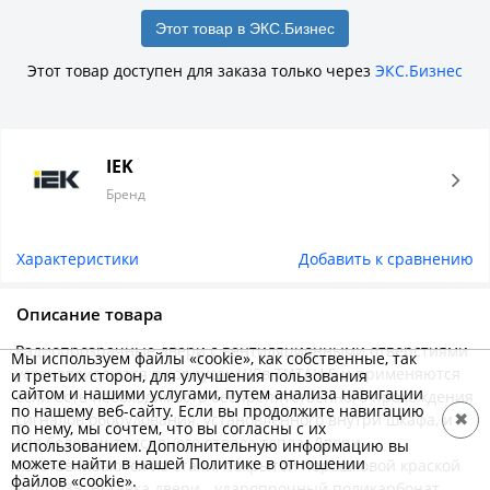
Этот товар в ЭКС.Бизнес
Этот товар доступен для заказа только через
ЭКС.Бизнес
IEK
Бренд
Характеристики
Добавить к сравнению
Описание товара
Радиопрозрачные двери с вентиляционными отверстиями
Мы используем файлы «cookie», как собственные, так
устанавливаются в корпусах ЩРв ТИТАН 5 и применяются
и третьих сторон, для улучшения пользования
сайтом и нашими услугами, путем анализа навигации
если есть необходимость беспрепятственного прохождения
по нашему веб-сайту. Если вы продолжите навигацию
сигналов оборудования, установленного внутри шкафа, и
✖
по нему, мы сочтем, что вы согласны с их
для более интенсивного отвода тепла. Двери
использованием. Дополнительную информацию вы
можете найти в нашей Политике в отношении
изготавливаются из стали, покрытой порошковой краской
файлов «cookie».
RAL 7035. Вставка двери - ударопрочный поликарбонат,