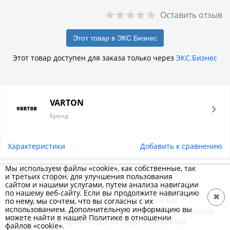
Оставить отзыв
Этот товар в ЭКС.Бизнес
Этот товар доступен для заказа только через
ЭКС.Бизнес
VARTON
Бренд
Характеристики
Добавить к сравнению
Мы используем файлы «cookie», как собственные, так
Описание товара
и третьих сторон, для улучшения пользования
сайтом и нашими услугами, путем анализа навигации
Plint Line — линейная серия встраиваемых в грунт
по нашему веб-сайту. Если вы продолжите навигацию
✖
светильников, разработанная для создания как
по нему, мы сочтем, что вы согласны с их
использованием. Дополнительную информацию вы
интенсивного заливающего, так и акцентного освещения
можете найти в нашей Политике в отношении
фасадов, малых архитектурных форм и элементов
файлов «cookie».