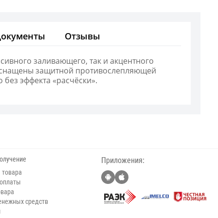
Документы
Отзывы
нсивного заливающего, так и акцентного
e оснащены защитной противослепляющей
 без эффекта «расчёски».
получение
Приложения:
 товара
 оплаты
овара
енежных средств
ы