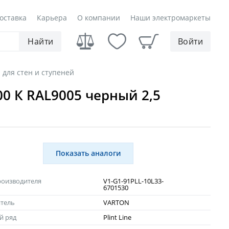
оставка
Карьера
О компании
Наши электромаркеты
Найти
Войти
 для стен и ступеней
00 К RAL9005 черный 2,5
Показать аналоги
роизводителя
V1-G1-91PLL-10L33-
6701530
тель
VARTON
й ряд
Plint Line