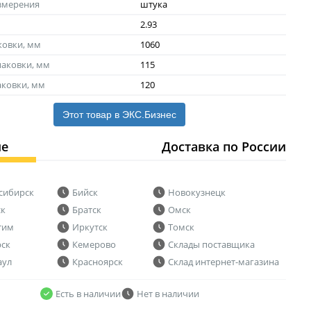
змерения
штука
2.93
ковки, мм
1060
аковки, мм
115
аковки, мм
120
Этот товар в ЭКС.Бизнес
ие
Доставка по России
сибирск
Бийск
Новокузнецк
ск
Братск
Омск
тим
Иркутск
Томск
рск
Кемерово
Склады поставщика
аул
Красноярск
Склад интернет-магазина
Есть в наличии
Нет в наличии