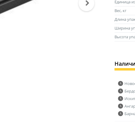
Единица и
Вес, кг
Длина упа
Ширина уп
Высота уп
Налич
Ново
Берд
Иски
Анга
Барн