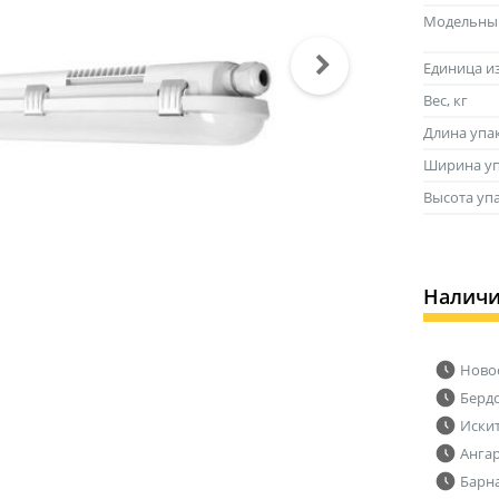
Модельны
Единица и
Вес, кг
Длина упа
Ширина уп
Высота уп
Налич
Ново
Берд
Иски
Анга
Барн