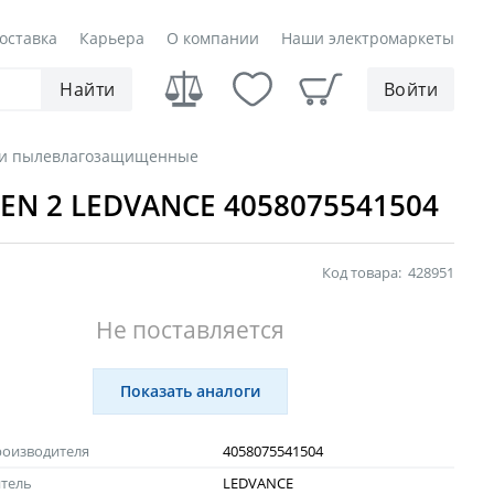
оставка
Карьера
О компании
Наши электромаркеты
Найти
Войти
ки пылевлагозащищенные
 GEN 2 LEDVANCE 4058075541504
Код товара:
428951
Не поставляется
Показать аналоги
роизводителя
4058075541504
тель
LEDVANCE