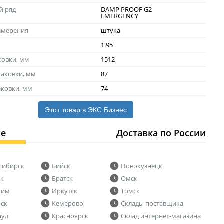
й ряд
DAMP PROOF G2
EMERGENCY
змерения
штука
1.95
ковки, мм
1512
аковки, мм
87
аковки, мм
74
Этот товар в ЭКС.Бизнес
ие
Доставка по России
сибирск
Бийск
Новокузнецк
ск
Братск
Омск
тим
Иркутск
Томск
рск
Кемерово
Склады поставщика
аул
Красноярск
Склад интернет-магазина