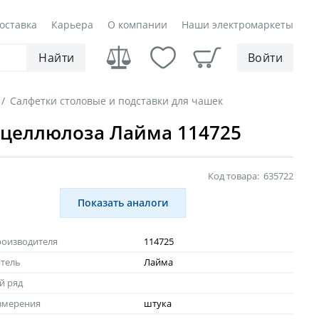
оставка
Карьера
О компании
Наши электромаркеты
Найти
Войти
/
Салфетки столовые и подставки для чашек
% целлюлоза Лайма 114725
Код товара:
635722
Показать аналоги
роизводителя
114725
тель
Лайма
й ряд
змерения
штука