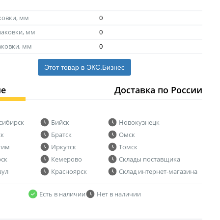
ковки, мм
0
аковки, мм
0
аковки, мм
0
Этот товар в ЭКС.Бизнес
ие
Доставка по России
сибирск
Бийск
Новокузнецк
ск
Братск
Омск
тим
Иркутск
Томск
рск
Кемерово
Склады поставщика
аул
Красноярск
Склад интернет-магазина
Есть в наличии
Нет в наличии