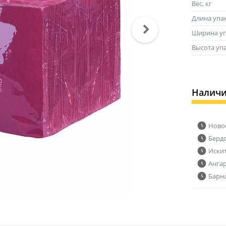
Вес, кг
Длина упа
Ширина уп
Высота уп
Налич
Ново
Берд
Иски
Анга
Барн