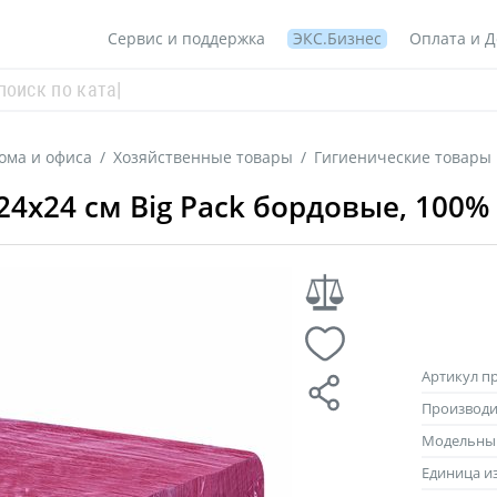
Сервис и поддержка
ЭКС.Бизнес
Оплата и Д
ома и офиса
/
Хозяйственные товары
/
Гигиенические товары
4х24 см Big Pack бордовые, 100
Артикул п
Производи
Модельны
Единица и