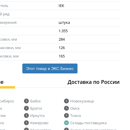
тель
IEK
й ряд
змерения
штука
1.355
ковки, мм
284
аковки, мм
126
аковки, мм
165
Этот товар в ЭКС.Бизнес
ие
Доставка по России
сибирск
Бийск
Новокузнецк
ск
Братск
Омск
тим
Иркутск
Томск
рск
Кемерово
Склады поставщика
аул
Красноярск
Склад интернет-магазина