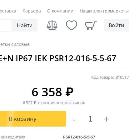
оставка
Карьера
О компании
Наши электромаркеты
Найти
Войти
зетки силовые
N IP67 IEK PSR12-016-5-5-67
Код товара:
810517
6 358
₽
6 527
₽
в розничных магазинах
-
+
В корзину
роизводителя
PSR12-016-5-5-67