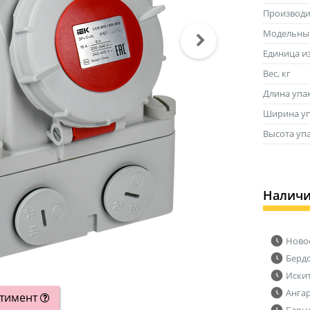
Производи
Модельны
Единица и
Вес, кг
Длина упа
Ширина уп
Высота уп
Налич
Ново
Берд
Иски
Анга
ртимент
Барн