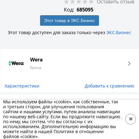
Оставить отзыв
Код:
685095
Этот товар в ЭКС.Бизнес
Этот товар доступен для заказа только через
ЭКС.Бизнес
Wera
Бренд
Характеристики
Добавить к сравнению
Описание товара
Мы используем файлы «cookie», как собственные, так
и третьих сторон, для улучшения пользования
сайтом и нашими услугами, путем анализа навигации
1 ударный держатель с пружинным стопорным
по нашему веб-сайту. Если вы продолжите навигацию
кольцом и кольцевым магнитом в креплении для
✖
по нему, мы сочтем, что вы согласны с их
надежной фиксации насадок в держателе
использованием. Дополнительную информацию вы
можете найти в нашей Политике в отношении
9 ударных насадок
файлов «cookie».