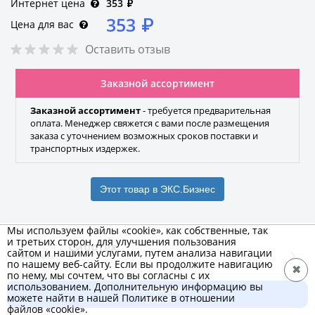
Интернет цена
353
₽
353
₽
Цена для вас
Оставить отзыв
Заказной ассортимент
Заказной ассортимент
- требуется предварительная
оплата. Менеджер свяжется с вами после размещения
заказа с уточнением возможных сроков поставки и
транспортных издержек.
Этот товар в ЭКС.Бизнес
Мы используем файлы «cookie», как собственные, так
и третьих сторон, для улучшения пользования
Сибртех
сайтом и нашими услугами, путем анализа навигации
по нашему веб-сайту. Если вы продолжите навигацию
Бренд
✖
по нему, мы сочтем, что вы согласны с их
использованием. Дополнительную информацию вы
В корзину
можете найти в нашей Политике в отношении
353 ₽
Характеристики
Добавить к сравнению
файлов «cookie».