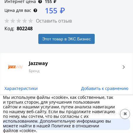
Интернет цена
155
₽
155
₽
Цена для вас
Оставить отзыв
Код:
802248
Этот товар в ЭКС.Бизнес
Jazzway
Бренд
Характеристики
Добавить к сравнению
Мы используем файлы «cookie», как собственные, так
и третьих сторон, для улучшения пользования
Описание товара
сайтом и нашими услугами, путем анализа навигации
по нашему веб-сайту. Если вы продолжите навигацию
Освещение нового уровня! Филаментные лампы PLED-G4
✖
по нему, мы сочтем, что вы согласны с их
PRO и PLED-G9 PRO сочетают в себе высокую
использованием. Дополнительную информацию вы
В корзину
можете найти в нашей Политике в отношении
энергоэффективность, современный дизайн и комфортный
155 ₽
файлов «cookie».
свет, создавая уютную атмосферу в любом помещении.