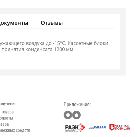
Документы
Отзывы
ужающего воздуха до -15°С. Кассетные блоки
 поднятия конденсата 1200 мм.
получение
Приложения:
 товара
 оплаты
овара
енежных средств
ы