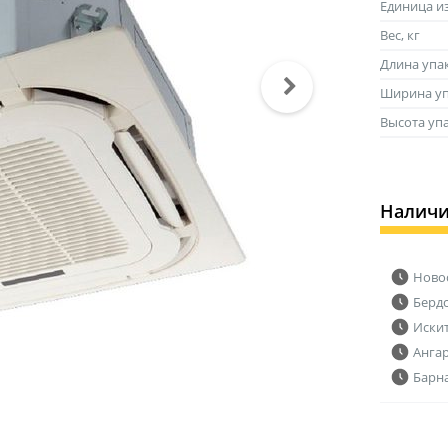
Единица и
Вес, кг
Длина упа
Ширина уп
Высота уп
Налич
Ново
Берд
Иски
Анга
Барн