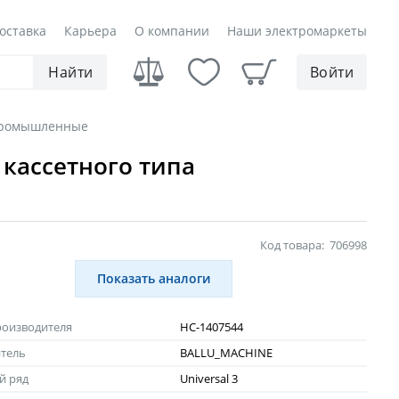
оставка
Карьера
О компании
Наши электромаркеты
Найти
Войти
промышленные
кассетного типа
Код товара:
706998
Показать аналоги
роизводителя
НС-1407544
тель
BALLU_MACHINE
й ряд
Universal 3