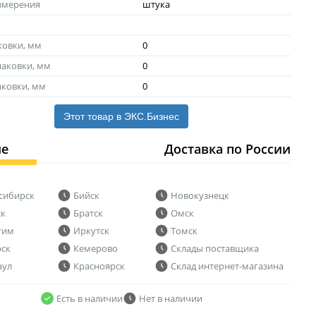
змерения
штука
ковки, мм
0
аковки, мм
0
аковки, мм
0
Этот товар в ЭКС.Бизнес
ие
Доставка по России
сибирск
Бийск
Новокузнецк
ск
Братск
Омск
тим
Иркутск
Томск
рск
Кемерово
Склады поставщика
аул
Красноярск
Склад интернет-магазина
Есть в наличии
Нет в наличии