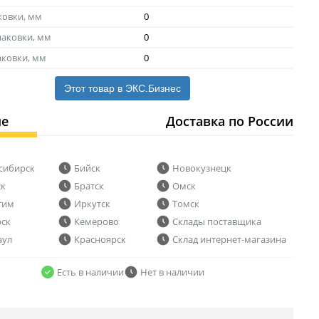
ковки, мм
0
аковки, мм
0
аковки, мм
0
Этот товар в ЭКС.Бизнес
ие
Доставка по России
сибирск
Бийск
Новокузнецк
ск
Братск
Омск
тим
Иркутск
Томск
рск
Кемерово
Склады поставщика
аул
Красноярск
Склад интернет-магазина
Есть в наличии
Нет в наличии