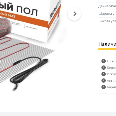
Длина упа
Ширина уп
Высота уп
Налич
Ново
Берд
Иски
Анга
Барн