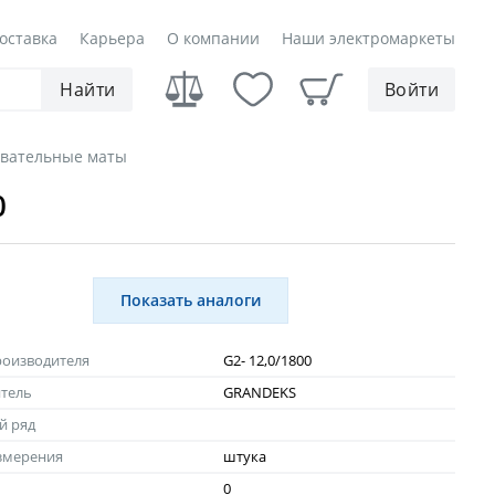
оставка
Карьера
О компании
Наши электромаркеты
Найти
Войти
вательные маты
0
Показать аналоги
роизводителя
G2- 12,0/1800
тель
GRANDEKS
й ряд
змерения
штука
0