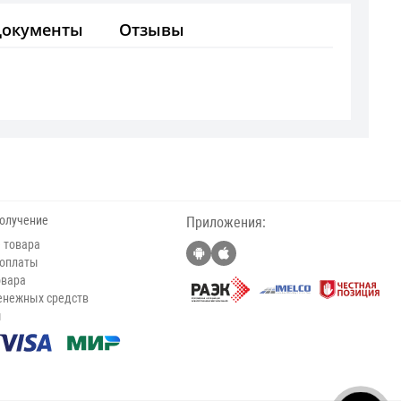
Документы
Отзывы
получение
Приложения:
 товара
 оплаты
овара
енежных средств
ы