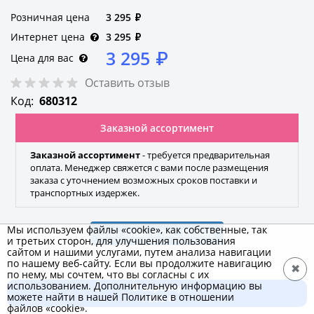
Розничная цена
3 295
₽
Интернет цена
3 295
₽
3 295
₽
Цена для вас
Оставить отзыв
Код:
680312
Заказной ассортимент
Заказной ассортимент
- требуется предварительная
оплата. Менеджер свяжется с вами после размещения
заказа с уточнением возможных сроков поставки и
транспортных издержек.
Мы используем файлы «cookie», как собственные, так
Этот товар в ЭКС.Бизнес
и третьих сторон, для улучшения пользования
сайтом и нашими услугами, путем анализа навигации
по нашему веб-сайту. Если вы продолжите навигацию
✖
по нему, мы сочтем, что вы согласны с их
использованием. Дополнительную информацию вы
В корзину
FERON
можете найти в нашей Политике в отношении
3 295 ₽
файлов «cookie».
Бренд