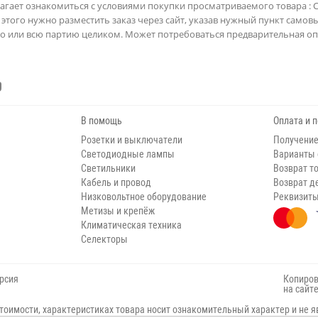
агает ознакомиться с условиями покупки просматриваемого товара : Св
этого нужно разместить заказ через сайт, указав нужный пункт самов
го или всю партию целиком. Может потребоваться предварительная опл
В помощь
Оплата и 
Розетки и выключатели
Получение
Светодиодные лампы
Варианты
Светильники
Возврат т
Кабель и провод
Возврат д
Низковольтное оборудование
Реквизит
Метизы и крепёж
Климатическая техника
Селекторы
рсия
Копиров
на сайт
тоимости, характеристиках товара носит ознакомительный характер и не я