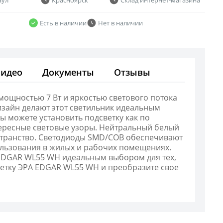
Есть в наличии
Нет в наличии
Видео
Документы
Отзывы
мощностью 7 Вт и яркостью светового потока
изайн делают этот светильник идеальным
ы можете установить подсветку как по
нтересные световые узоры. Нейтральный белый
странство. Светодиоды SMD/COB обеспечивают
пользования в жилых и рабочих помещениях.
А EDGAR WL55 WH идеальным выбором для тех,
ветку ЭРА EDGAR WL55 WH и преобразите свое