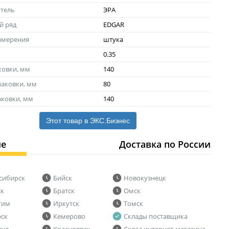
тель
ЭРА
й ряд
EDGAR
змерения
штука
0.35
ковки, мм
140
аковки, мм
80
аковки, мм
140
Этот товар в ЭКС.Бизнес
ие
Доставка по России
сибирск
Бийск
Новокузнецк
ск
Братск
Омск
тим
Иркутск
Томск
рск
Кемерово
Склады поставщика
аул
Красноярск
Склад интернет-магазина