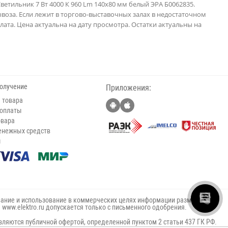
етильник 7 Вт 4000 К 960 Lm 140x80 мм белый ЭРА Б0062835.
ывоза. Если лежит в торгово-выставочных залах в недостаточном
ата. Цена актуальна на дату просмотра. Остатки актуальны на
получение
Приложения:
 товара
 оплаты
овара
енежных средств
ы
ание и использование в коммерческих целях информации размещённой
е www.elektro.ru допускается только с письменного одобрения.
вляются публичной офертой, определенной пунктом 2 статьи 437 ГК РФ.