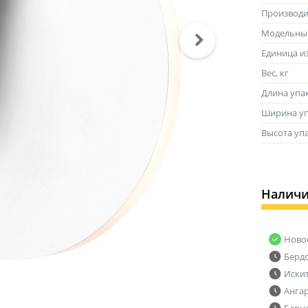
Производи
Модельны
Единица и
Вес, кг
Длина упа
Ширина уп
Высота уп
Налич
Ново
Берд
Иски
Анга
Барн