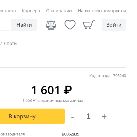
оставка
Карьера
О компании
Наши электромаркеты
Найти
Войти
/
Споты
Код товара:
795240
1 601
₽
1 663
₽
в розничных магазинах
-
+
В корзину
роизводителя
Б0062835