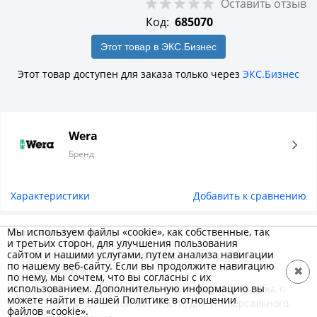
Оставить отзыв
Код:
685070
Этот товар в ЭКС.Бизнес
Этот товар доступен для заказа только через
ЭКС.Бизнес
Wera
Бренд
Характеристики
Добавить к сравнению
Описание товара
Мы используем файлы «cookie», как собственные, так
и третьих сторон, для улучшения пользования
сайтом и нашими услугами, путем анализа навигации
1x битодержатель Rapidaptor с быстросменным
по нашему веб-сайту. Если вы продолжите навигацию
патроном
✖
по нему, мы сочтем, что вы согласны с их
использованием. Дополнительную информацию вы
11x BiTorsion бит для длительного срока службы, с
можете найти в нашей Политике в отношении
закалкой до вязкой жесткости, для универсального
файлов «cookie».