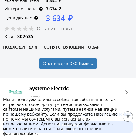
Розничная цена
3 894
₽
Интернет цена
3 634
₽
3 634
₽
Цена для вас
Оставить отзыв
Код:
302635
ПОДХОДИТ ДЛЯ
СОПУТСТВУЮЩИЙ ТОВАР
Этот товар в ЭКС.Бизнес
Systeme Electric
Бренд
Мы используем файлы «cookie», как собственные, так
и третьих сторон, для улучшения пользования
сайтом и нашими услугами, путем анализа навигации
Характеристики
Добавить к сравнению
по нашему веб-сайту. Если вы продолжите навигацию
✖
по нему, мы сочтем, что вы согласны с их
использованием. Дополнительную информацию вы
В корзину
можете найти в нашей Политике в отношении
Описание товара
3 634 ₽
файлов «cookie».