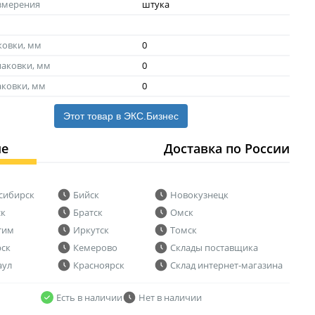
змерения
штука
ковки, мм
0
аковки, мм
0
аковки, мм
0
Этот товар в ЭКС.Бизнес
ие
Доставка по России
сибирск
Бийск
Новокузнецк
ск
Братск
Омск
тим
Иркутск
Томск
рск
Кемерово
Склады поставщика
аул
Красноярск
Склад интернет-магазина
Есть в наличии
Нет в наличии