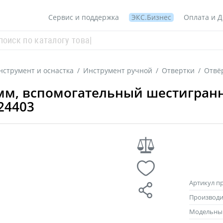
Сервис и поддержка
ЭКС.Бизнес
Оплата и Д
нструмент и оснастка
/
Инструмент ручной
/
Отвертки
/
Отвёр
5 мм, вспомогательный шестигран
24403
Артикул п
Производи
Модельны