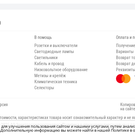
В помощь
Оплата и 
Розетки и выключатели
Получение
Светодиодные лампы
Варианты
Светильники
Возврат т
Кабель и провод
Возврат д
Низковольтное оборудование
Реквизит
Метизы и крепёж
Климатическая техника
Селекторы
рсия
Копиров
на сайт
тоимости, характеристиках товара носит ознакомительный характер и не я
-2025 АО Электрокомплектсервис.
Политика в отношении персональных д
н, для улучшения пользования сайтом и нашими услугами, путем анали
м. Дополнительную информацию вы можете найти в нашей Политике в о