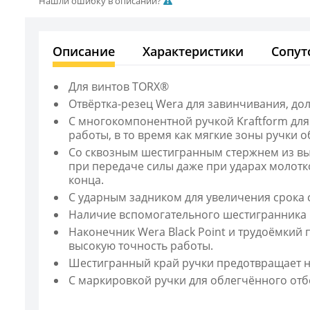
Нашли ошибку в описании?
Описание
Характеристики
Сопут
Для винтов TORX®
Отвёртка-резец Wera для завинчивания, д
С многокомпонентной ручкой Kraftform для
работы, в то время как мягкие зоны ручки
Со сквозным шестигранным стержнем из выс
при передаче силы даже при ударах молотк
конца.
С ударным задником для увеличения срока 
Наличие вспомогательного шестигранника 
Наконечник Wera Black Point и трудоёмкий
высокую точность работы.
Шестигранный край ручки предотвращает н
С маркировкой ручки для облегчённого отб