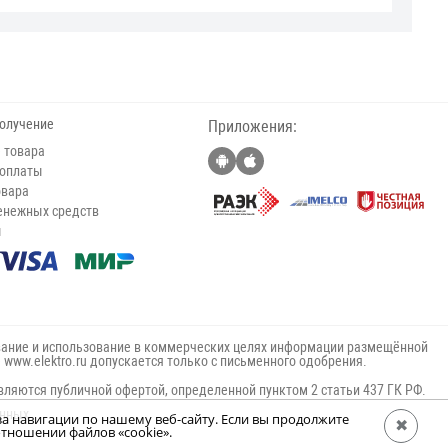
получение
Приложения:
 товара
 оплаты
овара
енежных средств
ы
ание и использование в коммерческих целях информации размещённой
е www.elektro.ru допускается только с письменного одобрения.
вляются публичной офертой, определенной пунктом 2 статьи 437 ГК РФ.
анных
за навигации по нашему веб-сайту. Если вы продолжите
✖
тношении файлов «cookie».