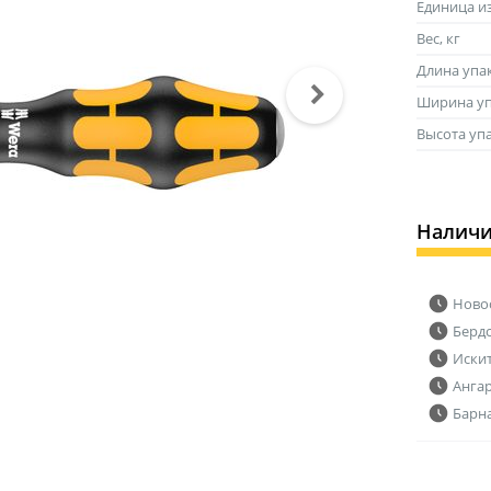
Единица и
Вес, кг
Длина упа
Ширина уп
Высота уп
Налич
Ново
Берд
Иски
Анга
Барн