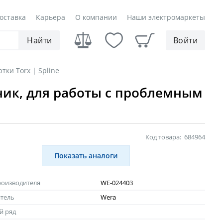
оставка
Карьера
О компании
Наши электромаркеты
Найти
Войти
тки Torx | Spline
ник, для работы с проблемным
Код товара:
684964
Показать аналоги
роизводителя
WE-024403
тель
Wera
й ряд