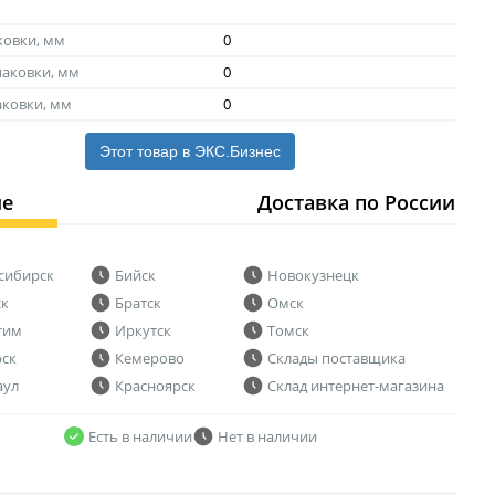
ковки, мм
0
аковки, мм
0
аковки, мм
0
Этот товар в ЭКС.Бизнес
ие
Доставка по России
сибирск
Бийск
Новокузнецк
ск
Братск
Омск
тим
Иркутск
Томск
рск
Кемерово
Склады поставщика
аул
Красноярск
Склад интернет-магазина
Есть в наличии
Нет в наличии