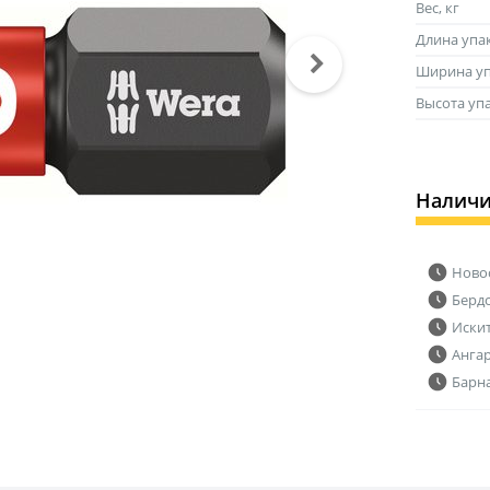
Вес, кг
Длина упа
Ширина уп
Высота уп
Налич
Ново
Берд
Иски
Анга
Барн