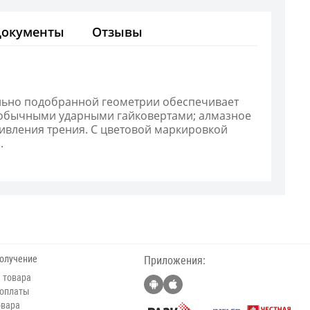
Документы
Отзывы
льно подобранной геометрии обеспечивает
с обычными ударными гайковертами; алмазное
ивления трения. С цветовой маркировкой
.
получение
Приложения:
 товара
 оплаты
овара