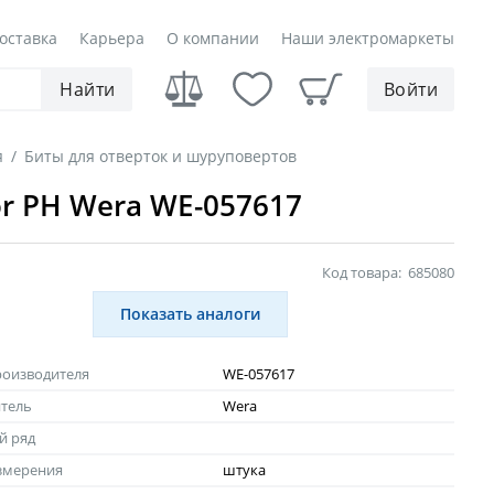
оставка
Карьера
О компании
Наши электромаркеты
Найти
Войти
я
/
Биты для отверток и шуруповертов
tor PH Wera WE-057617
Код товара:
685080
Показать аналоги
роизводителя
WE-057617
тель
Wera
й ряд
змерения
штука