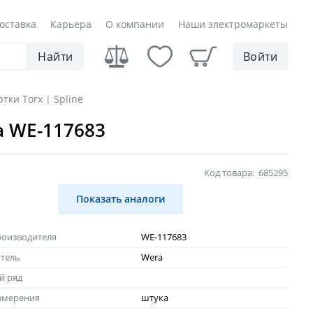
оставка
Карьера
О компании
Наши электромаркеты
Найти
Войти
тки Torx | Spline
a WE-117683
Код товара:
685295
Показать аналоги
роизводителя
WE-117683
тель
Wera
й ряд
змерения
штука