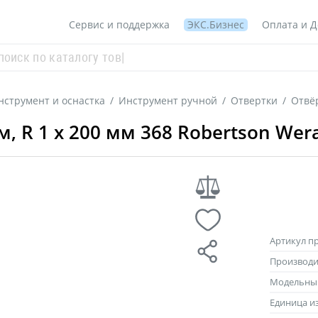
Сервис и поддержка
ЭКС.Бизнес
Оплата и Д
нструмент и оснастка
/
Инструмент ручной
/
Отвертки
/
Отвёр
, R 1 x 200 мм 368 Robertson Wer
Артикул п
Производи
Модельны
Единица и