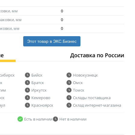
ковки, мм
0
аковки, мм
0
аковки, мм
0
Этот товар в ЭКС.Бизнес
ие
Доставка по России
сибирск
Бийск
Новокузнецк
ск
Братск
Омск
тим
Иркутск
Томск
рск
Кемерово
Склады поставщика
аул
Красноярск
Склад интернет-магазина
Есть в наличии
Нет в наличии