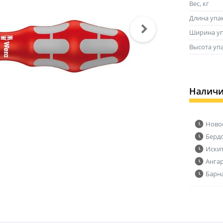
Вес, кг
Длина упа
Ширина уп
Высота уп
Налич
Ново
Берд
Иски
Анга
Барн