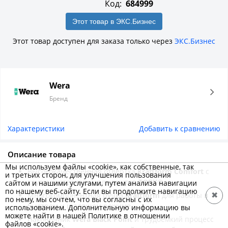
Код:
684999
Этот товар в ЭКС.Бизнес
Этот товар доступен для заказа только через
ЭКС.Бизнес
Wera
Бренд
Характеристики
Добавить к сравнению
Описание товара
Мы используем файлы «cookie», как собственные, так
Высококачественная отвёртка
Kraftform Comfort
с
и третьих сторон, для улучшения пользования
круглым стержнем, для винтов
TORX®
.
сайтом и нашими услугами, путем анализа навигации
по нашему веб-сайту. Если вы продолжите навигацию
Многокомпонентная ручка
Kraftform
для работы в
✖
по нему, мы сочтем, что вы согласны с их
быстром и щадящем режиме.
использованием. Дополнительную информацию вы
можете найти в нашей Политике в отношении
Наконечник
Wera Black Point
и трудоёмкий процесс
файлов «cookie».